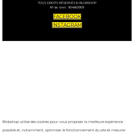
TOUS DROITS RÉSERVÉS © BLOBSHOP
N° de Siret : 904863909
FACEBOOK
INSTAGRAM
Blobshop utilise des cookies pour vous proposer la meilleure expérience
possible et, notamment, optimiser le fonctionnement du site et mesurer