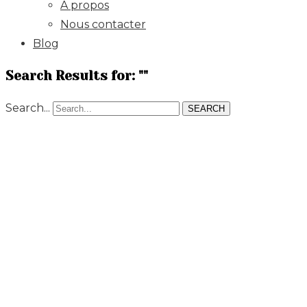
À propos
Nous contacter
Blog
Search Results for: ""
Search...
SEARCH
Il
perçoit
le
stress