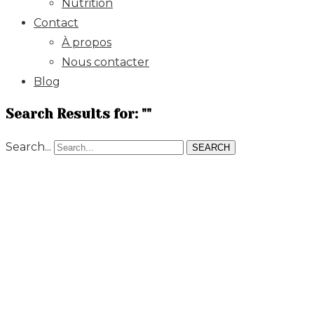
Nutrition
Contact
À propos
Nous contacter
Blog
Search Results for: ""
Search...
SEARCH
Foir
Aux