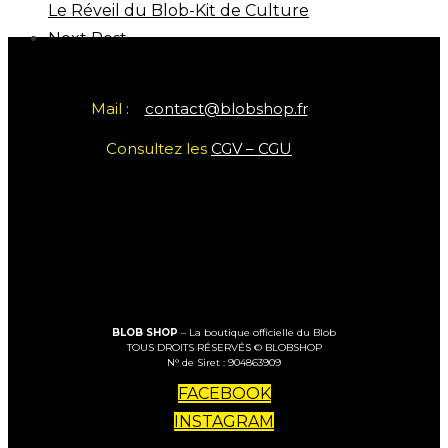
Le Réveil du Blob-Kit de Culture
Next Post
Partager résultats
Mail :
contact@blobshop.fr
Consultez les
CGV – CGU
BLOB SHOP
– La boutique officielle du Blob
TOUS DROITS RÉSERVÉS © BLOBSHOP
N° de Siret : 904863909
FACEBOOK
INSTAGRAM