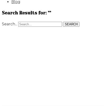
Blog
Search Results for: ""
Search...
SEARCH
Sticky
Menu
Home
Sticky Templates
Sticky Menu