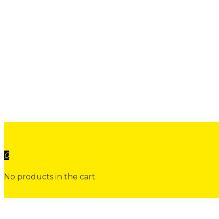
Home
test2
0
No products in the cart.